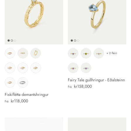
+ 2 fleiri
Fairy Tale gullhringur - Eðalsteinn
Verð
kr158,000
Frá
Fiskiflétta demantshringur
Verð
kr118,000
Frá