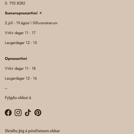
S: 792 8282
Sumaropnunartími
☀
2.júlí - 19.ágúst í Silfursmáranum
Virkir dagar 11 - 17
Laugardagar 12 - 15
Opnunartími
Virkir dagar 11 - 18
Laugardagar 12 - 16
---
Fylgdu okkur á
Facebook
Instagram
TikTok
Pinterest
Skráðu þig á póstlistann okkar