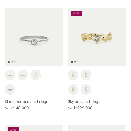
NÝTT
Klassískur demantshringur
Ský demantshringur
Verð
Verð
kr148,000
kr296,000
Frá
Frá
NÝTT