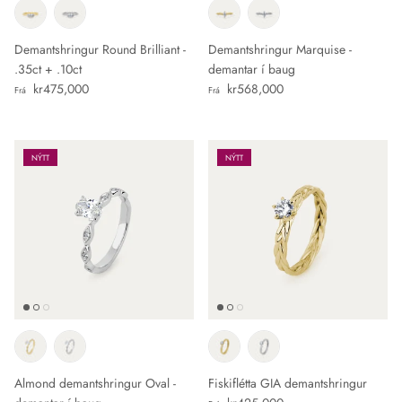
Demantshringur Round Brilliant -
Demantshringur Marquise -
.35ct + .10ct
demantar í baug
Verð
Verð
kr475,000
kr568,000
Frá
Frá
NÝTT
NÝTT
Almond demantshringur Oval -
Fiskiflétta GIA demantshringur