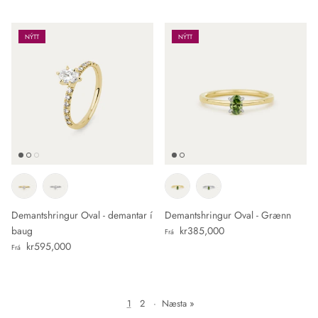
NÝTT
NÝTT
Demantshringur Oval - demantar í
Demantshringur Oval - Grænn
Verð
baug
kr385,000
Frá
Verð
kr595,000
Frá
1
2
·
Næsta »