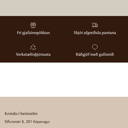
Frí gjafainnpökkun
Skjót afgreiðsla pantana
Verkstæðisþjónusta
Ráðgjöf með gullsmið
Komdu í heimsókn
Silfursmári 8, 201 Kópavogur