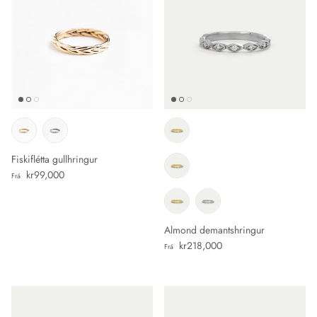
Fiskiflétta gullhringur
Verð
kr99,000
Frá
Almond demantshringur
Verð
kr218,000
Frá