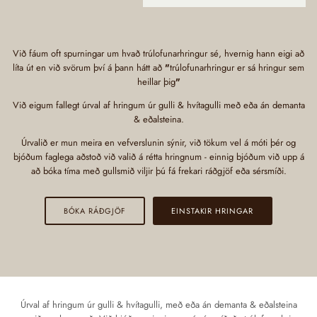
Við fáum oft spurningar um hvað trúlofunarhringur sé, hvernig hann eigi að
líta út en við svörum því á þann hátt að
"
trúlofunarhringur er sá hringur sem
heillar þig
"
Við eigum fallegt úrval af hringum úr gulli & hvítagulli með eða án demanta
& eðalsteina.
Úrvalið er mun meira en vefverslunin sýnir, við tökum vel á móti þér og
bjóðum faglega aðstoð við valið á rétta hringnum - einnig bjóðum við upp á
að bóka tíma með gullsmið viljir þú fá frekari ráðgjöf eða sérsmíði.
BÓKA RÁÐGJÖF
EINSTAKIR HRINGAR
Úrval af hringum úr gulli & hvítagulli, með eða án demanta & eðalsteina