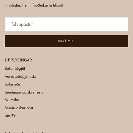
Innblástur, fréttir, fróðleikur & tilboð!
SKRÁ MIG
UPPLÝSINGAR
Bóka ráðgjöf
Verkstæðisþjónusta
Sölustaðir
Sendingar og skilafrestur
Skilmálar
Sendu okkur póst
Um BY•L