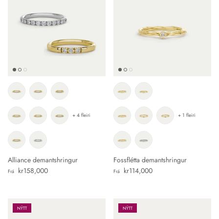
+ 4 fleiri
+ 1 fleiri
Alliance demantshringur
Fossflétta demantshringur
Verð
Verð
kr158,000
kr114,000
Frá
Frá
NÝTT
NÝTT