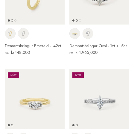
Demantshringur Emerald - .42ct
Demantshringur Oval - 1ct + .5ct
Verð
Verð
kr448,000
kr1,965,000
Frá
Frá
NÝTT
NÝTT