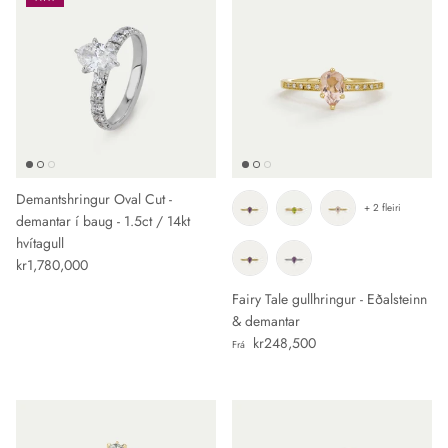
Demantshringur Oval Cut -
+ 2 fleiri
demantar í baug - 1.5ct / 14kt
hvítagull
Verð
kr1,780,000
Fairy Tale gullhringur - Eðalsteinn
& demantar
Verð
kr248,500
Frá