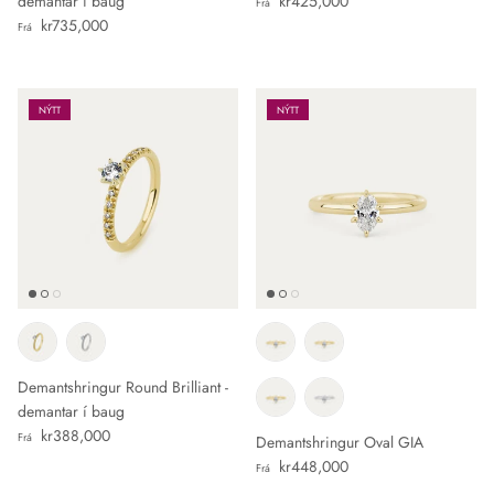
Verð
demantar í baug
kr425,000
Frá
Verð
kr735,000
Frá
NÝTT
NÝTT
Demantshringur Round Brilliant -
demantar í baug
Verð
kr388,000
Frá
Demantshringur Oval GIA
Verð
kr448,000
Frá