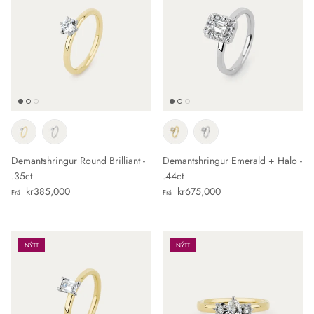
Demantshringur Round Brilliant -
Demantshringur Emerald + Halo -
.35ct
.44ct
Verð
Verð
kr385,000
kr675,000
Frá
Frá
NÝTT
NÝTT