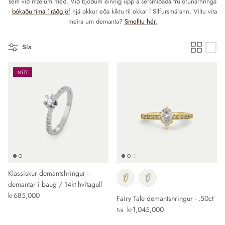
sem við mælum með. Við bjóðum einnig upp á sérsmíðaða trúlofunarhringa
-
bókaðu tíma í ráðgjöf
hjá okkur eða kíktu til okkar í Silfursmárann.
Viltu vita
meira um demanta?
Smelltu hér.
Sía
NÝTT
Klassískur demantshringur -
demantar í baug / 14kt hvítagull
Verð
kr685,000
Fairy Tale demantshringur - .50ct
Verð
kr1,045,000
Frá