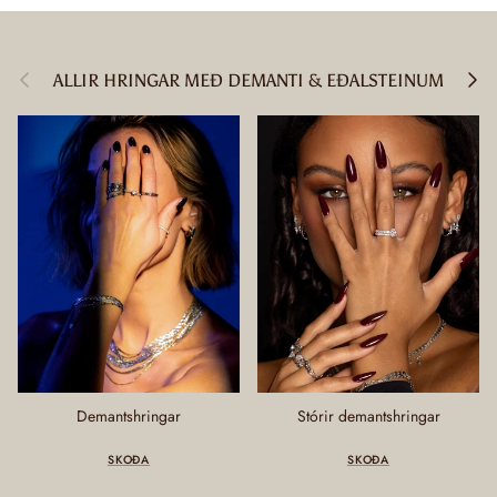
Fyrri
Næsta
ALLIR HRINGAR MEÐ DEMANTI & EÐALSTEINUM
Demantshringar
Stórir demantshringar
SKOÐA
SKOÐA