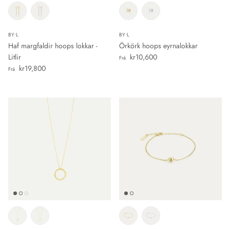
BY•L
BY•L
Haf margfaldir hoops lokkar -
Örkörk hoops eyrnalokkar
Verð
Litlir
kr10,600
Frá
Verð
kr19,800
Frá