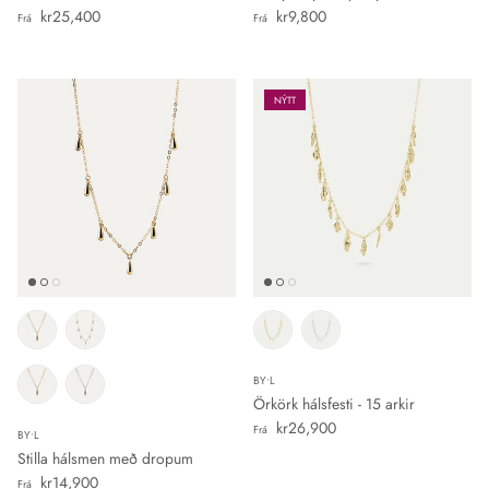
Verð
Verð
kr25,400
kr9,800
Frá
Frá
NÝTT
BY•L
Örkörk hálsfesti - 15 arkir
Verð
kr26,900
Frá
BY•L
Stilla hálsmen með dropum
Verð
kr14,900
Frá