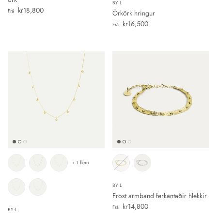
BY•L
Verð
kr18,800
Frá
Örkörk hringur
Verð
kr16,500
Frá
+ 1 fleiri
BY•L
Frost armband ferkantaðir hlekkir
Verð
kr14,800
Frá
BY•L