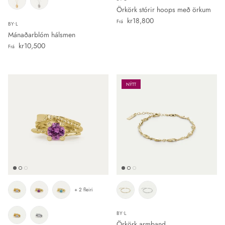
Örkörk stórir hoops með örkum
Verð
kr18,800
Frá
BY•L
Mánaðarblóm hálsmen
Verð
kr10,500
Frá
NÝTT
+ 2 fleiri
BY•L
Örkörk armband