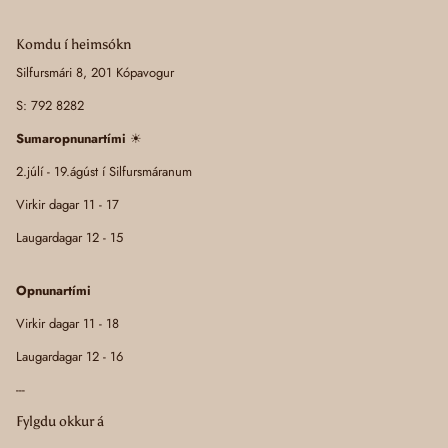
Komdu í heimsókn
Silfursmári 8, 201 Kópavogur
S: 792 8282
Sumaropnunartími
☀
2.júlí - 19.ágúst í Silfursmáranum
Virkir dagar 11 - 17
Laugardagar 12 - 15
Opnunartími
Virkir dagar 11 - 18
Laugardagar 12 - 16
---
Fylgdu okkur á