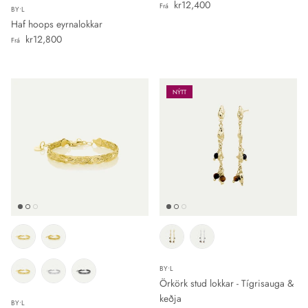
Verð
kr12,400
Frá
BY•L
Haf hoops eyrnalokkar
Verð
kr12,800
Frá
NÝTT
BY•L
Örkörk stud lokkar - Tígrisauga &
keðja
BY•L