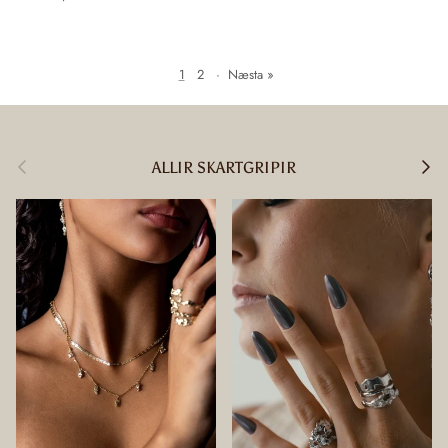
1
2
·
Næsta »
Fyrri
Næsta
ALLIR SKARTGRIPIR