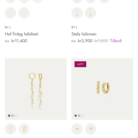
BY•L
BY•L
Haf fínleg hálsfesti
Stafa hálsmen
Verð
Útsöluverð
Verð
kr11,400
kr3,900
kr7,800
Tilboð
Frá
Frá
NÝTT