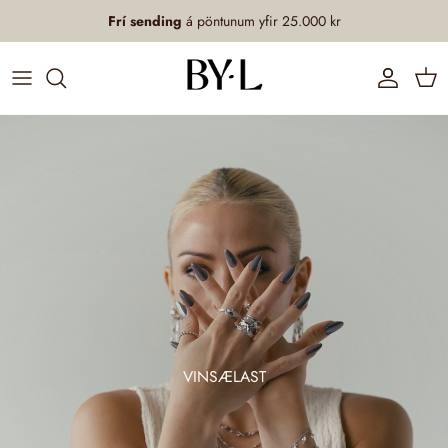
Fara beint í efni
Frí sending
á pöntunum yfir 25.000 kr
Aðgangur
Karfa
VINSÆLAST