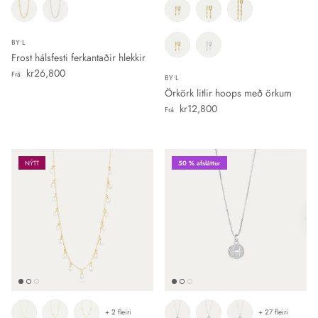
BY•L
Frost hálsfesti ferkantaðir hlekkir
Verð
kr26,800
Frá
BY•L
Örkörk litlir hoops með örkum
Verð
kr12,800
Frá
NÝTT
50 % afsláttur
+ 2 fleiri
+ 27 fleiri