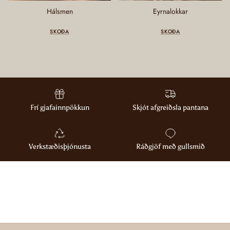
Hálsmen
Eyrnalokkar
SKOÐA
SKOÐA
Frí gjafainnpökkun
Skjót afgreiðsla pantana
Verkstæðisþjónusta
Ráðgjöf með gullsmið