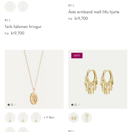
BY•L
Ásta armband með litlu hjarta
Verð
kr9,700
Frá
BY•L
Tails hálsmen hringur
Verð
kr9,700
Frá
NÝTT
+ 9 fleiri
BY•L