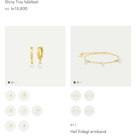
Shiny Tiny hálsfesti
Verð
kr15,800
Frá
BY•L
Haf fínlegt armband