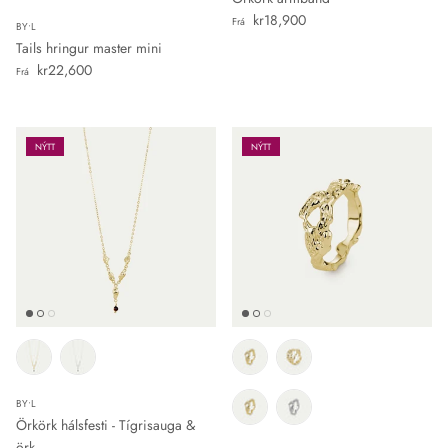
Verð
kr18,900
Frá
BY•L
Tails hringur master mini
Verð
kr22,600
Frá
NÝTT
NÝTT
BY•L
Örkörk hálsfesti - Tígrisauga &
örk