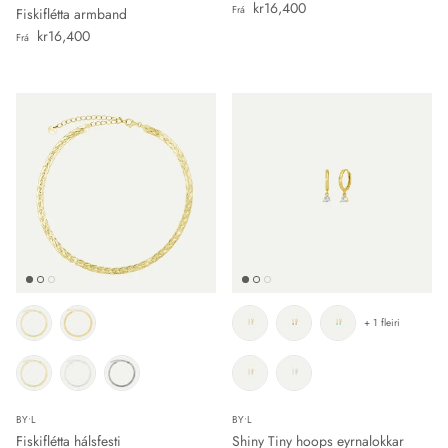
Verð
kr16,400
Frá
Fiskiflétta armband
Verð
kr16,400
Frá
+ 1 fleiri
BY•L
BY•L
Fiskiflétta hálsfesti
Shiny Tiny hoops eyrnalokkar