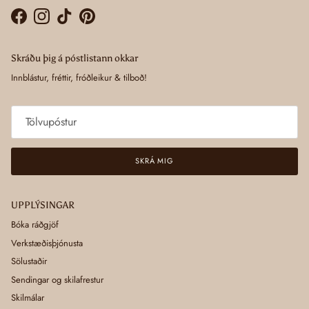
Facebook
Instagram
TikTok
Pinterest
Skráðu þig á póstlistann okkar
Innblástur, fréttir, fróðleikur & tilboð!
SKRÁ MIG
UPPLÝSINGAR
Bóka ráðgjöf
Verkstæðisþjónusta
Sölustaðir
Sendingar og skilafrestur
Skilmálar