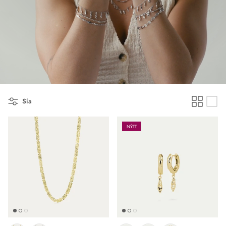
Sía
NÝTT